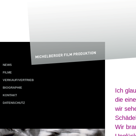
NEWS
FILME
VERKAUF/VERTRIEB
BIOGRAPHIE
Ich gla
KONTAKT
die ein
DATENSCHUTZ
wir seh
Schädel
Wir bra