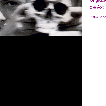
Unglück
die Axt
(Kafka - eig