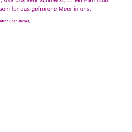
, das uns sehr schmerzt, ... ein Film muß
 sein für das gefrorene Meer in uns.
entlich über Bücher)